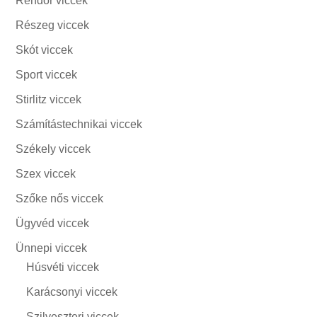
Rendőr viccek
Részeg viccek
Skót viccek
Sport viccek
Stirlitz viccek
Számítástechnikai viccek
Székely viccek
Szex viccek
Szőke nős viccek
Ügyvéd viccek
Ünnepi viccek
Húsvéti viccek
Karácsonyi viccek
Szilveszteri viccek