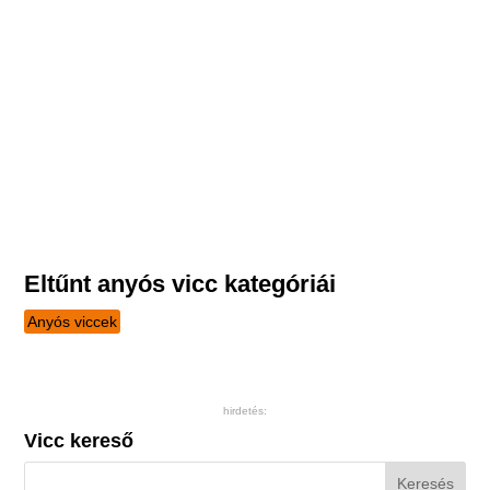
Eltűnt anyós vicc kategóriái
Anyós viccek
hirdetés:
Vicc kereső