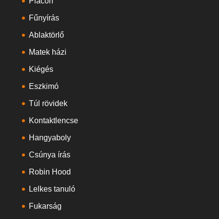
Piacon
Fűnyírás
Ablaktörlő
Matek házi
Kiégés
Eszkimó
Túl rövidek
Kontaktlencse
Hangyaboly
Csúnya írás
Robin Hood
Lelkes tanuló
Fukarság