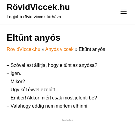
RövidViccek.hu
Legjobb rövid viccek tárháza
Eltűnt anyós
RövidViccek.hu
»
Anyós viccek
»
Eltűnt anyós
– Szóval azt állítja, hogy eltűnt az anyósa?
– Igen.
– Mikor?
– Úgy két évvel ezelőtt.
– Ember! Akkor miért csak most jelenti be?
– Valahogy eddig nem mertem elhinni.
hirdetés