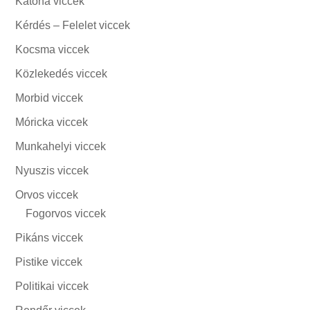
Katona viccek
Kérdés – Felelet viccek
Kocsma viccek
Közlekedés viccek
Morbid viccek
Móricka viccek
Munkahelyi viccek
Nyuszis viccek
Orvos viccek
Fogorvos viccek
Pikáns viccek
Pistike viccek
Politikai viccek