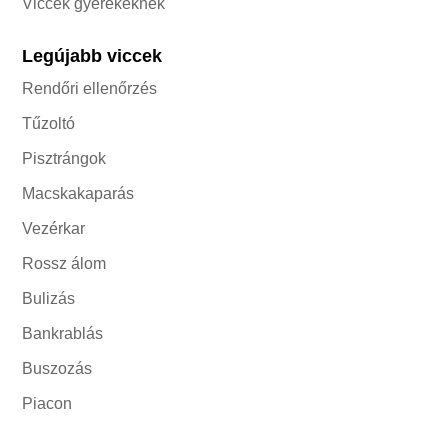
Viccek gyerekeknek
Legújabb viccek
Rendőri ellenőrzés
Tűzoltó
Pisztrángok
Macskakaparás
Vezérkar
Rossz álom
Bulizás
Bankrablás
Buszozás
Piacon