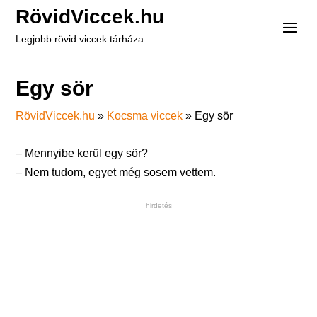
RövidViccek.hu
Legjobb rövid viccek tárháza
Egy sör
RövidViccek.hu
»
Kocsma viccek
»
Egy sör
– Mennyibe kerül egy sör?
– Nem tudom, egyet még sosem vettem.
hirdetés