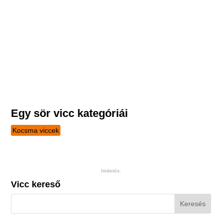
Egy sör vicc kategóriái
Kocsma viccek
hirdetés:
Vicc kereső