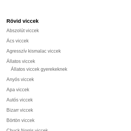
Rövid viccek
Abszolút viccek
Ács viccek
Agresszív kismalac viccek
Állatos viccek
Állatos viccek gyerekeknek
Anyós viccek
Apa viccek
Autós viccek
Bizarr viccek
Börtön viccek
Chuck Norris viccek