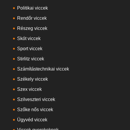
Politikai viccek
Rendőr viccek
Részeg viccek
Skót viccek
Sport viccek
Stirlitz viccek
Számítástechnikai viccek
Székely viccek
Szex viccek
Szilveszteri viccek
Szőke nős viccek
Ügyvéd viccek
Viccek gyerekeknek