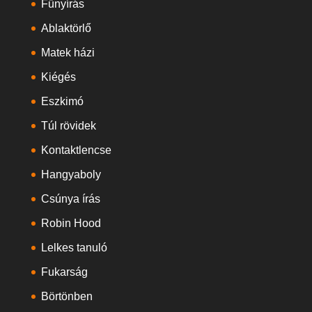
Fűnyírás
Ablaktörlő
Matek házi
Kiégés
Eszkimó
Túl rövidek
Kontaktlencse
Hangyaboly
Csúnya írás
Robin Hood
Lelkes tanuló
Fukarság
Börtönben