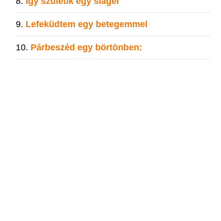
Így születik egy sláger
Lefeküdtem egy betegemmel
Párbeszéd egy börtönben: