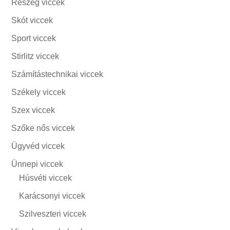
Részeg viccek
Skót viccek
Sport viccek
Stirlitz viccek
Számítástechnikai viccek
Székely viccek
Szex viccek
Szőke nős viccek
Ügyvéd viccek
Ünnepi viccek
Húsvéti viccek
Karácsonyi viccek
Szilveszteri viccek