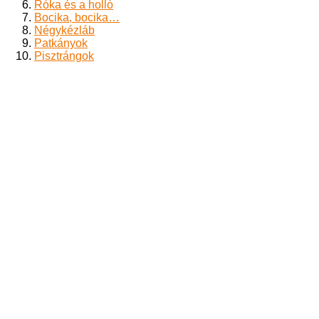
Róka és a holló
Bocika, bocika…
Négykézláb
Patkányok
Pisztrángok