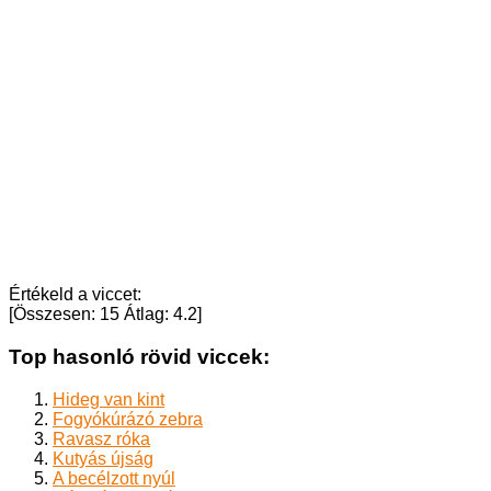
Értékeld a viccet:
[Összesen:
15
Átlag:
4.2
]
Top hasonló rövid viccek:
Hideg van kint
Fogyókúrázó zebra
Ravasz róka
Kutyás újság
A becélzott nyúl