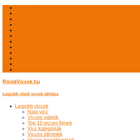
Székely viccek
Morbid viccek
Jean viccek
Rendőr viccek
Anyós viccek
Állatos viccek
Pistike viccek
Csajozós viccek
Horgász viccek
Nyuszis viccek
Autós viccek
Ügyvéd viccek
RövidViccek.hu
Legjobb rövid viccek tárháza
Legjobb viccek
Napi vicc
Vicces videók
Top 10 vicces filmek
Vicc kategóriák
Vicces idézetek
Vicces locsolóversek