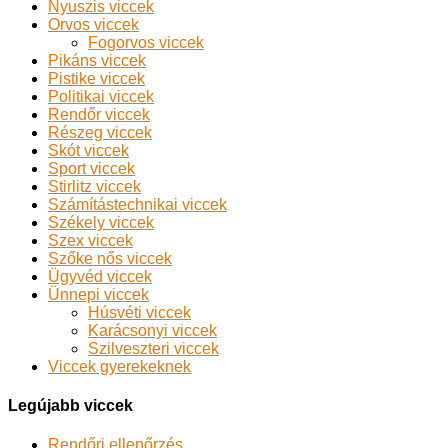
Nyuszis viccek
Orvos viccek
Fogorvos viccek
Pikáns viccek
Pistike viccek
Politikai viccek
Rendőr viccek
Részeg viccek
Skót viccek
Sport viccek
Stirlitz viccek
Számítástechnikai viccek
Székely viccek
Szex viccek
Szőke nős viccek
Ügyvéd viccek
Ünnepi viccek
Húsvéti viccek
Karácsonyi viccek
Szilveszteri viccek
Viccek gyerekeknek
Legújabb viccek
Rendőri ellenőrzés