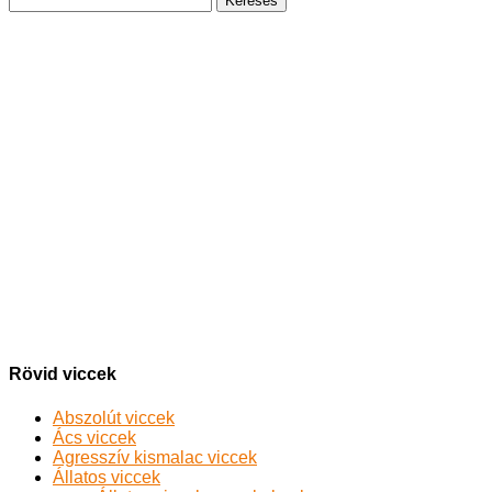
Rövid viccek
Abszolút viccek
Ács viccek
Agresszív kismalac viccek
Állatos viccek