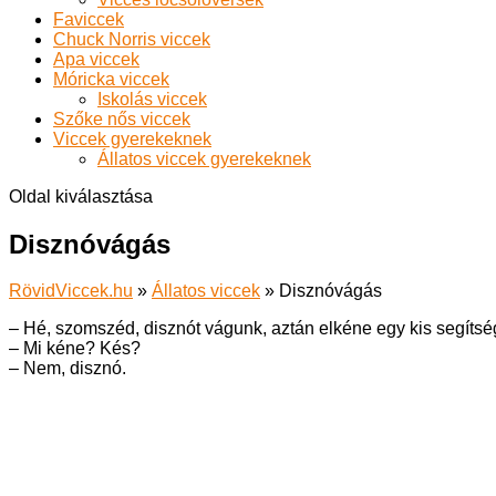
Faviccek
Chuck Norris viccek
Apa viccek
Móricka viccek
Iskolás viccek
Szőke nős viccek
Viccek gyerekeknek
Állatos viccek gyerekeknek
Oldal kiválasztása
Disznóvágás
RövidViccek.hu
»
Állatos viccek
»
Disznóvágás
– Hé, szomszéd, disznót vágunk, aztán elkéne egy kis segítsé
– Mi kéne? Kés?
– Nem, disznó.