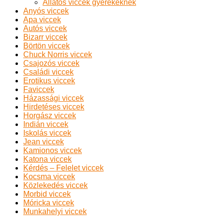
Állatos viccek gyerekeknek
Anyós viccek
Apa viccek
Autós viccek
Bizarr viccek
Börtön viccek
Chuck Norris viccek
Csajozós viccek
Családi viccek
Erotikus viccek
Faviccek
Házassági viccek
Hirdetéses viccek
Horgász viccek
Indián viccek
Iskolás viccek
Jean viccek
Kamionos viccek
Katona viccek
Kérdés – Felelet viccek
Kocsma viccek
Közlekedés viccek
Morbid viccek
Móricka viccek
Munkahelyi viccek