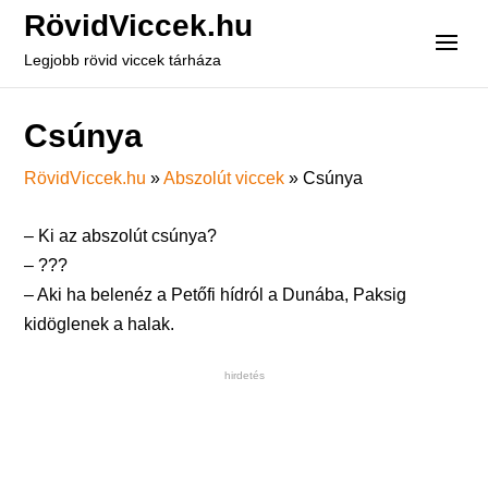
RövidViccek.hu
Legjobb rövid viccek tárháza
Csúnya
RövidViccek.hu
»
Abszolút viccek
»
Csúnya
– Ki az abszolút csúnya?
– ???
– Aki ha belenéz a Petőfi hídról a Dunába, Paksig
kidöglenek a halak.
hirdetés