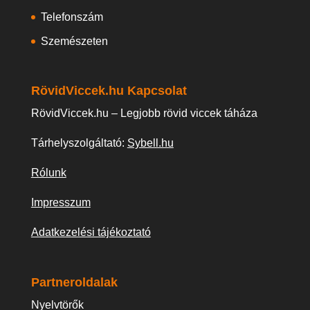
Telefonszám
Szemészeten
RövidViccek.hu Kapcsolat
RövidViccek.hu – Legjobb rövid viccek táháza
Tárhelyszolgáltató:
Sybell.hu
Rólunk
Impresszum
Adatkezelési tájékoztató
Partneroldalak
Nyelvtörők