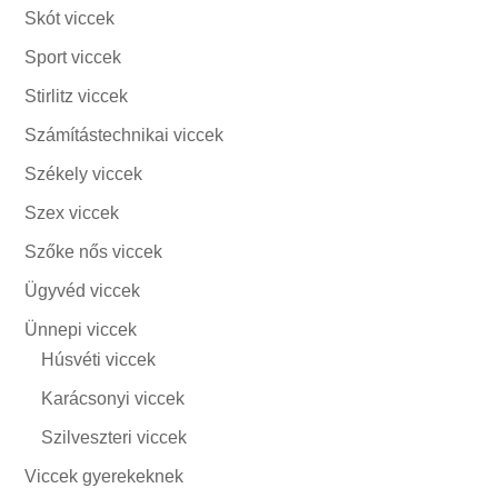
Skót viccek
Sport viccek
Stirlitz viccek
Számítástechnikai viccek
Székely viccek
Szex viccek
Szőke nős viccek
Ügyvéd viccek
Ünnepi viccek
Húsvéti viccek
Karácsonyi viccek
Szilveszteri viccek
Viccek gyerekeknek