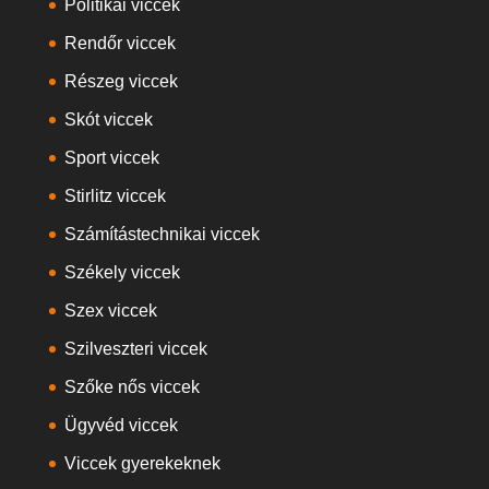
Politikai viccek
Rendőr viccek
Részeg viccek
Skót viccek
Sport viccek
Stirlitz viccek
Számítástechnikai viccek
Székely viccek
Szex viccek
Szilveszteri viccek
Szőke nős viccek
Ügyvéd viccek
Viccek gyerekeknek