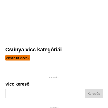
Csúnya vicc kategóriái
Abszolút viccek
hirdetés:
Vicc kereső
hirdetés