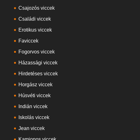
Csajozós viccek
Családi viccek
Erotikus viccek
Faviccek
Fogorvos viccek
Házassági viccek
Hirdetéses viccek
Horgász viccek
Húsvéti viccek
Indián viccek
Iskolás viccek
Jean viccek
Kamionos viccek