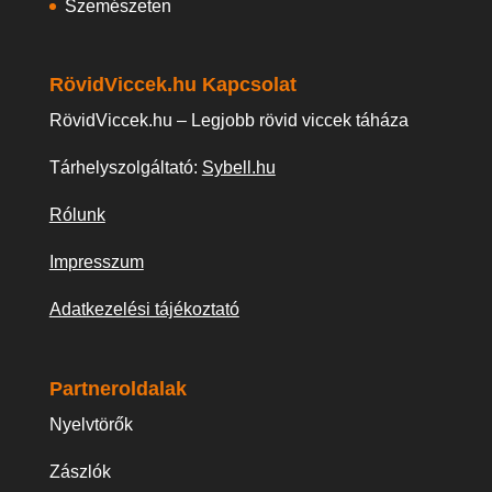
Szemészeten
RövidViccek.hu Kapcsolat
RövidViccek.hu – Legjobb rövid viccek táháza
Tárhelyszolgáltató:
Sybell.hu
Rólunk
Impresszum
Adatkezelési tájékoztató
Partneroldalak
Nyelvtörők
Zászlók