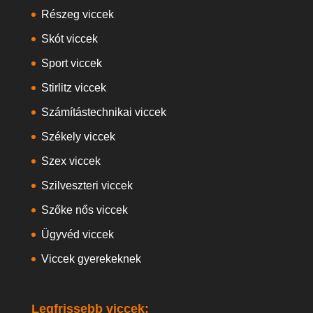
Részeg viccek
Skót viccek
Sport viccek
Stirlitz viccek
Számítástechnikai viccek
Székely viccek
Szex viccek
Szilveszteri viccek
Szőke nős viccek
Ügyvéd viccek
Viccek gyerekeknek
Legfrissebb viccek: