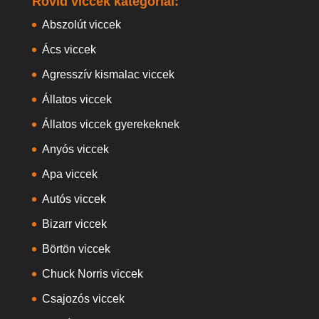
Rövid viccek kategóriái:
Abszolút viccek
Ács viccek
Agresszív kismalac viccek
Állatos viccek
Állatos viccek gyerekeknek
Anyós viccek
Apa viccek
Autós viccek
Bizarr viccek
Börtön viccek
Chuck Norris viccek
Csajozós viccek