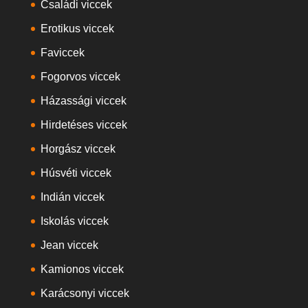
Családi viccek
Erotikus viccek
Faviccek
Fogorvos viccek
Házassági viccek
Hirdetéses viccek
Horgász viccek
Húsvéti viccek
Indián viccek
Iskolás viccek
Jean viccek
Kamionos viccek
Karácsonyi viccek