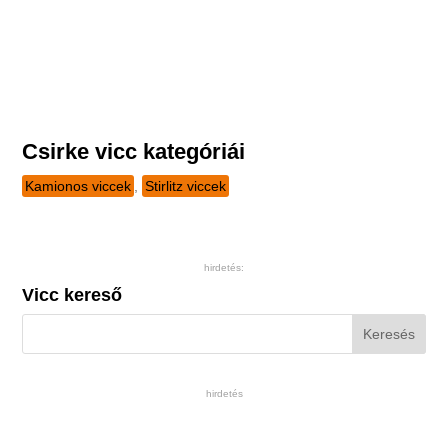
Csirke vicc kategóriái
Kamionos viccek
,
Stirlitz viccek
hirdetés:
Vicc kereső
hirdetés