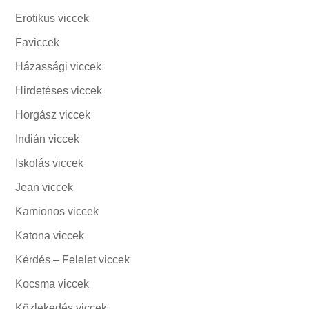
Erotikus viccek
Faviccek
Házassági viccek
Hirdetéses viccek
Horgász viccek
Indián viccek
Iskolás viccek
Jean viccek
Kamionos viccek
Katona viccek
Kérdés – Felelet viccek
Kocsma viccek
Közlekedés viccek