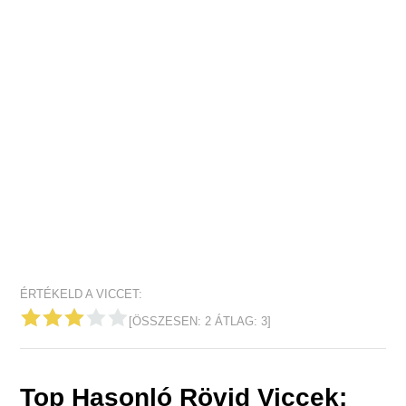
ÉRTÉKELD A VICCET:
[ÖSSZESEN:
2
ÁTLAG:
3
]
Top Hasonló Rövid Viccek: