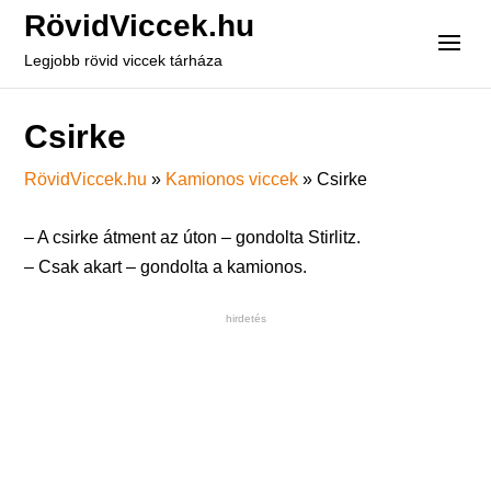
RövidViccek.hu
Legjobb rövid viccek tárháza
Csirke
RövidViccek.hu
»
Kamionos viccek
»
Csirke
– A csirke átment az úton – gondolta Stirlitz.
– Csak akart – gondolta a kamionos.
hirdetés