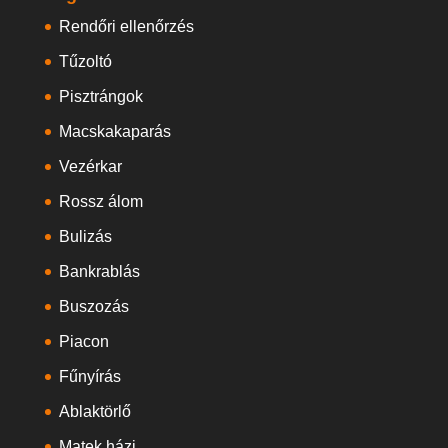
Rendőri ellenőrzés
Tűzoltó
Pisztrángok
Macskakaparás
Vezérkar
Rossz álom
Bulizás
Bankrablás
Buszozás
Piacon
Fűnyírás
Ablaktörlő
Matek házi