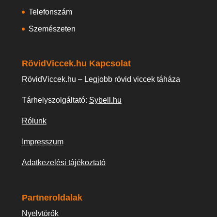
Telefonszám
Szemészeten
RövidViccek.hu Kapcsolat
RövidViccek.hu – Legjobb rövid viccek táháza
Tárhelyszolgáltató:
Sybell.hu
Rólunk
Impresszum
Adatkezelési tájékoztató
Partneroldalak
Nyelvtörők