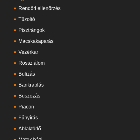
Rendőri ellenőrzés
Tűzoltó
Pisztrángok
Macskakaparás
Vezérkar
Rossz álom
Bulizás
Bankrablás
Buszozás
Piacon
Fűnyírás
Ablaktörlő
Matek házi