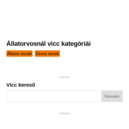
Állatorvosnál vicc kategóriái
Állatos viccek
,
Orvos viccek
hirdetés:
Vicc kereső
hirdetés