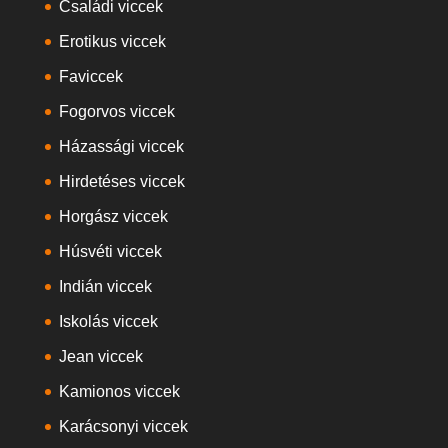
Családi viccek
Erotikus viccek
Faviccek
Fogorvos viccek
Házassági viccek
Hirdetéses viccek
Horgász viccek
Húsvéti viccek
Indián viccek
Iskolás viccek
Jean viccek
Kamionos viccek
Karácsonyi viccek