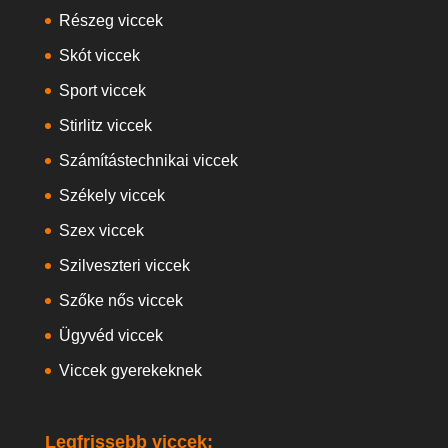
Részeg viccek
Skót viccek
Sport viccek
Stirlitz viccek
Számítástechnikai viccek
Székely viccek
Szex viccek
Szilveszteri viccek
Szőke nős viccek
Ügyvéd viccek
Viccek gyerekeknek
Legfrissebb viccek: