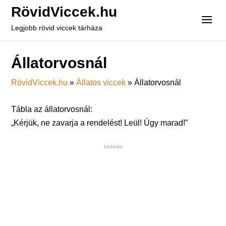
RövidViccek.hu
Legjobb rövid viccek tárháza
Állatorvosnál
RövidViccek.hu
»
Állatos viccek
»
Állatorvosnál
Tábla az állatorvosnál:
„Kérjük, ne zavarja a rendelést! Leül! Úgy marad!”
hirdetés