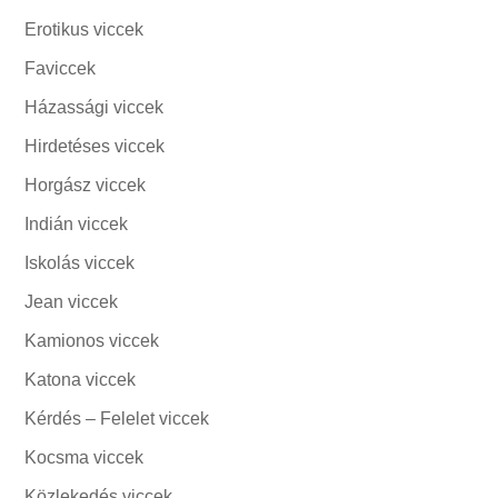
Erotikus viccek
Faviccek
Házassági viccek
Hirdetéses viccek
Horgász viccek
Indián viccek
Iskolás viccek
Jean viccek
Kamionos viccek
Katona viccek
Kérdés – Felelet viccek
Kocsma viccek
Közlekedés viccek