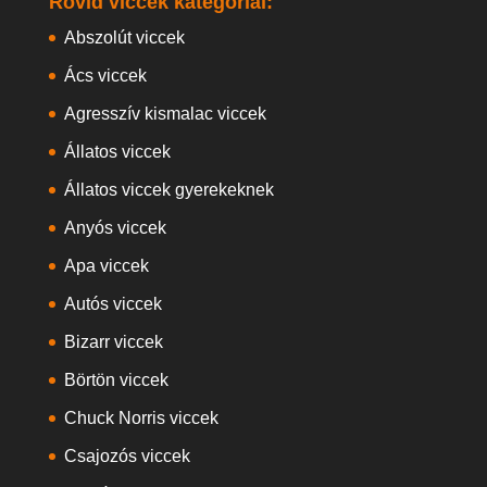
Rövid viccek kategóriái:
Abszolút viccek
Ács viccek
Agresszív kismalac viccek
Állatos viccek
Állatos viccek gyerekeknek
Anyós viccek
Apa viccek
Autós viccek
Bizarr viccek
Börtön viccek
Chuck Norris viccek
Csajozós viccek