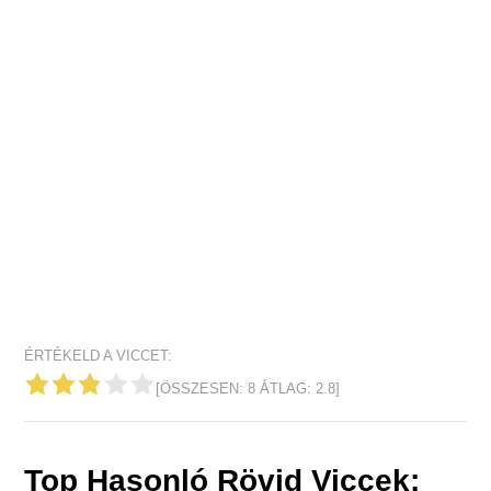
ÉRTÉKELD A VICCET:
[ÖSSZESEN:
8
ÁTLAG:
2.8
]
Top Hasonló Rövid Viccek: