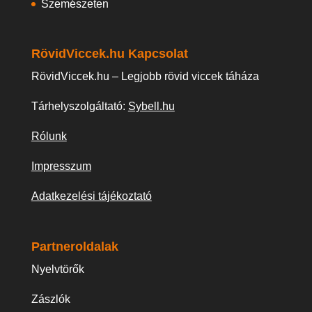
Szemészeten
RövidViccek.hu Kapcsolat
RövidViccek.hu – Legjobb rövid viccek táháza
Tárhelyszolgáltató:
Sybell.hu
Rólunk
Impresszum
Adatkezelési tájékoztató
Partneroldalak
Nyelvtörők
Zászlók