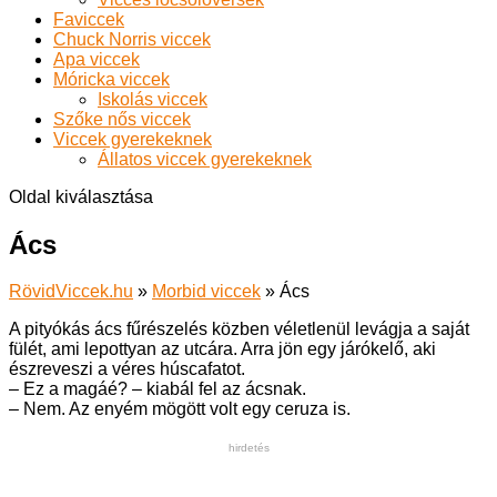
Faviccek
Chuck Norris viccek
Apa viccek
Móricka viccek
Iskolás viccek
Szőke nős viccek
Viccek gyerekeknek
Állatos viccek gyerekeknek
Oldal kiválasztása
Ács
RövidViccek.hu
»
Morbid viccek
»
Ács
A pityókás ács fűrészelés közben véletlenül levágja a saját
fülét, ami lepottyan az utcára. Arra jön egy járókelő, aki
észreveszi a véres húscafatot.
– Ez a magáé? – kiabál fel az ácsnak.
– Nem. Az enyém mögött volt egy ceruza is.
hirdetés