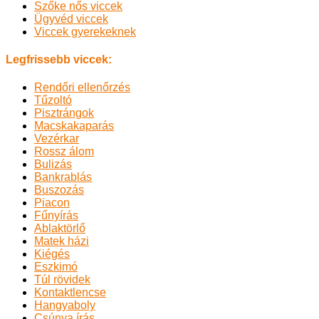
Szőke nős viccek
Ügyvéd viccek
Viccek gyerekeknek
Legfrissebb viccek:
Rendőri ellenőrzés
Tűzoltó
Pisztrángok
Macskakaparás
Vezérkar
Rossz álom
Bulizás
Bankrablás
Buszozás
Piacon
Fűnyírás
Ablaktörlő
Matek házi
Kiégés
Eszkimó
Túl rövidek
Kontaktlencse
Hangyaboly
Csúnya írás