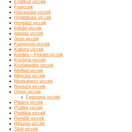
Erotikus viccek
Faviccek
Házassági viccek
Hirdetéses viccek
Horgász viccek
Indián viccek
Iskolás viccek
Jean viccek
Kamionos viccek
Katona viccek
Kérdés – Felelet viccek
Kocsma viccek
Közlekedés viccek
Morbid viccek
Móricka viccek
Munkahelyi viccek
Nyuszis viccek
Orvos viccek
Fogorvos viccek
Pikáns viccek
Pistike viccek
Politikai viccek
Rendőr viccek
Részeg viccek
Skót viccek