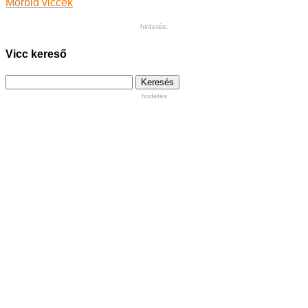
Morbid viccek
hirdetés:
Vicc kereső
Keresés:
hirdetés