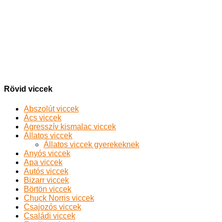
Rövid viccek
Abszolút viccek
Ács viccek
Agresszív kismalac viccek
Állatos viccek
Állatos viccek gyerekeknek
Anyós viccek
Apa viccek
Autós viccek
Bizarr viccek
Börtön viccek
Chuck Norris viccek
Csajozós viccek
Családi viccek