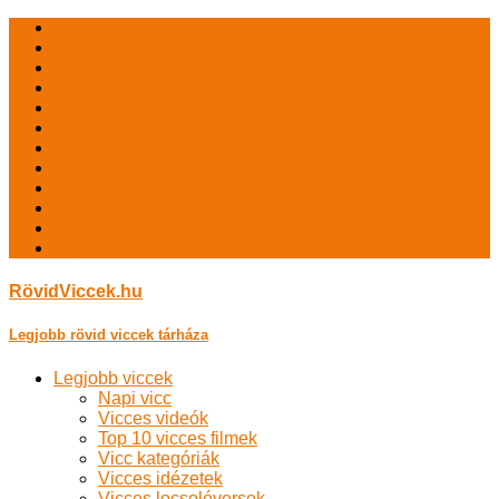
Székely viccek
Morbid viccek
Jean viccek
Rendőr viccek
Anyós viccek
Állatos viccek
Pistike viccek
Csajozós viccek
Horgász viccek
Nyuszis viccek
Autós viccek
Ügyvéd viccek
RövidViccek.hu
Legjobb rövid viccek tárháza
Legjobb viccek
Napi vicc
Vicces videók
Top 10 vicces filmek
Vicc kategóriák
Vicces idézetek
Vicces locsolóversek