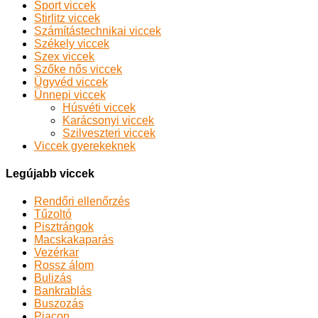
Sport viccek
Stirlitz viccek
Számítástechnikai viccek
Székely viccek
Szex viccek
Szőke nős viccek
Ügyvéd viccek
Ünnepi viccek
Húsvéti viccek
Karácsonyi viccek
Szilveszteri viccek
Viccek gyerekeknek
Legújabb viccek
Rendőri ellenőrzés
Tűzoltó
Pisztrángok
Macskakaparás
Vezérkar
Rossz álom
Bulizás
Bankrablás
Buszozás
Piacon