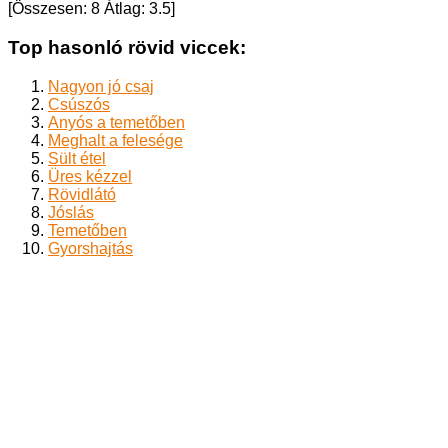
[Összesen:
8
Átlag:
3.5
]
Top hasonló rövid viccek:
Nagyon jó csaj
Csúszós
Anyós a temetőben
Meghalt a felesége
Sült étel
Üres kézzel
Rövidlátó
Jóslás
Temetőben
Gyorshajtás