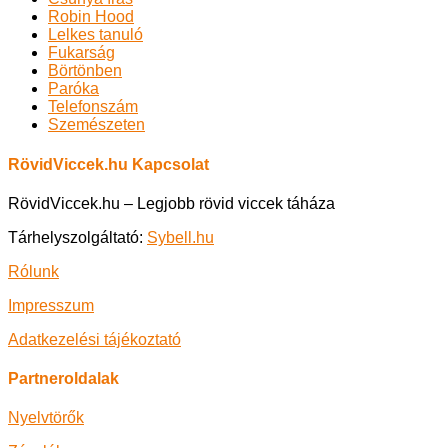
Robin Hood
Lelkes tanuló
Fukarság
Börtönben
Paróka
Telefonszám
Szemészeten
RövidViccek.hu Kapcsolat
RövidViccek.hu – Legjobb rövid viccek táháza
Tárhelyszolgáltató:
Sybell.hu
Rólunk
Impresszum
Adatkezelési tájékoztató
Partneroldalak
Nyelvtörők