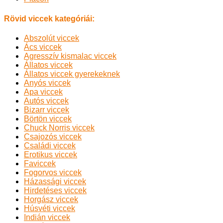
Rövid viccek kategóriái:
Abszolút viccek
Ács viccek
Agresszív kismalac viccek
Állatos viccek
Állatos viccek gyerekeknek
Anyós viccek
Apa viccek
Autós viccek
Bizarr viccek
Börtön viccek
Chuck Norris viccek
Csajozós viccek
Családi viccek
Erotikus viccek
Faviccek
Fogorvos viccek
Házassági viccek
Hirdetéses viccek
Horgász viccek
Húsvéti viccek
Indián viccek