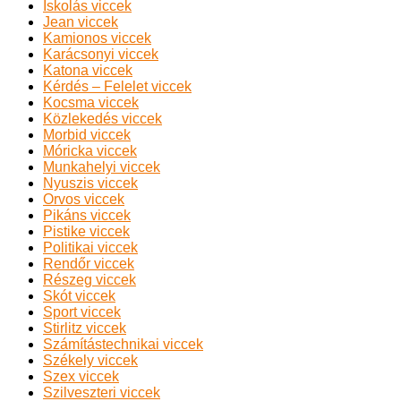
Iskolás viccek
Jean viccek
Kamionos viccek
Karácsonyi viccek
Katona viccek
Kérdés – Felelet viccek
Kocsma viccek
Közlekedés viccek
Morbid viccek
Móricka viccek
Munkahelyi viccek
Nyuszis viccek
Orvos viccek
Pikáns viccek
Pistike viccek
Politikai viccek
Rendőr viccek
Részeg viccek
Skót viccek
Sport viccek
Stirlitz viccek
Számítástechnikai viccek
Székely viccek
Szex viccek
Szilveszteri viccek