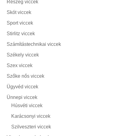
Részeg viccek
Skót viccek
Sport viccek
Stirlitz viccek
Számítástechnikai viccek
Székely viccek
Szex viccek
Szőke nős viccek
Ügyvéd viccek
Ünnepi viccek
Húsvéti viccek
Karácsonyi viccek
Szilveszteri viccek