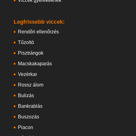
Viccek gyerekeknek
Legfrissebb viccek:
Rendőri ellenőrzés
Tűzoltó
Pisztrángok
Macskakaparás
Vezérkar
Rossz álom
Bulizás
Bankrablás
Buszozás
Piacon