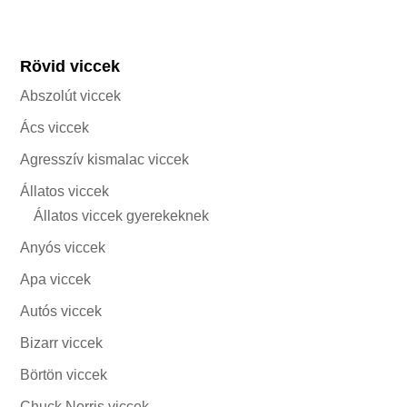
Rövid viccek
Abszolút viccek
Ács viccek
Agresszív kismalac viccek
Állatos viccek
Állatos viccek gyerekeknek
Anyós viccek
Apa viccek
Autós viccek
Bizarr viccek
Börtön viccek
Chuck Norris viccek