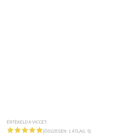
ÉRTÉKELD A VICCET:
[ÖSSZESEN:
1
ÁTLAG:
5
]