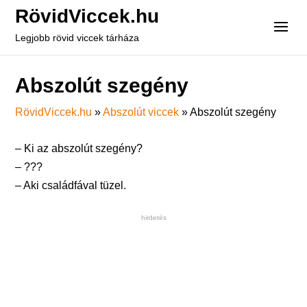
RövidViccek.hu
Legjobb rövid viccek tárháza
Abszolút szegény
RövidViccek.hu
»
Abszolút viccek
»
Abszolút szegény
– Ki az abszolút szegény?
– ???
– Aki családfával tüzel.
hirdetés