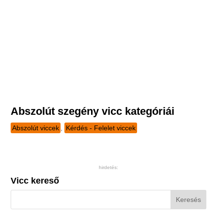
Abszolút szegény vicc kategóriái
Abszolút viccek
,
Kérdés - Felelet viccek
hirdetés:
Vicc kereső