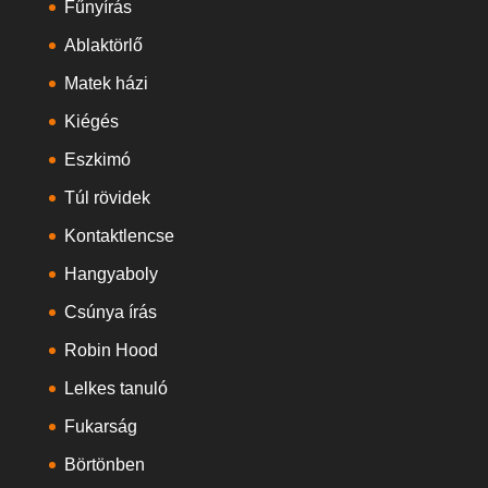
Fűnyírás
Ablaktörlő
Matek házi
Kiégés
Eszkimó
Túl rövidek
Kontaktlencse
Hangyaboly
Csúnya írás
Robin Hood
Lelkes tanuló
Fukarság
Börtönben