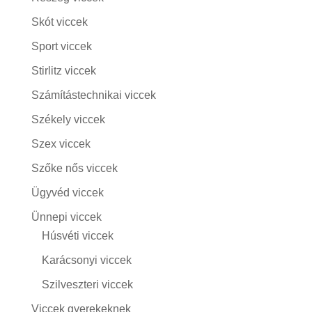
Skót viccek
Sport viccek
Stirlitz viccek
Számítástechnikai viccek
Székely viccek
Szex viccek
Szőke nős viccek
Ügyvéd viccek
Ünnepi viccek
Húsvéti viccek
Karácsonyi viccek
Szilveszteri viccek
Viccek gyerekeknek