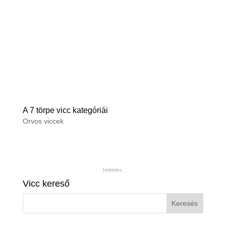
A 7 törpe vicc kategóriái
Orvos viccek
hirdetés:
Vicc kereső