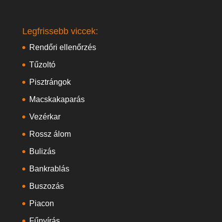
Legfrissebb viccek:
Rendőri ellenőrzés
Tűzoltó
Pisztrángok
Macskakaparás
Vezérkar
Rossz álom
Bulizás
Bankrablás
Buszozás
Piacon
Fűnyírás