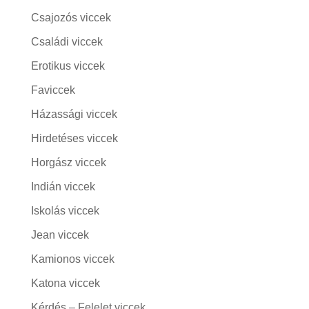
Csajozós viccek
Családi viccek
Erotikus viccek
Faviccek
Házassági viccek
Hirdetéses viccek
Horgász viccek
Indián viccek
Iskolás viccek
Jean viccek
Kamionos viccek
Katona viccek
Kérdés – Felelet viccek