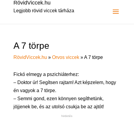
RövidViccek.hu
Legjobb rövid viccek tárháza
A 7 törpe
RövidViccek.hu
»
Orvos viccek
»
A 7 törpe
Fickó elmegy a pszichiáterhez:
– Doktor úr! Segítsen rajtam! Azt képzelem, hogy
én vagyok a 7 törpe.
– Semmi gond, ezen könnyen segíthetünk,
jöjjenek be, és az utolsó csukja be az ajtót!
hirdetés