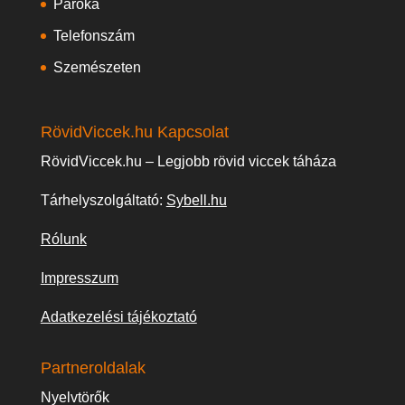
Paróka
Telefonszám
Szemészeten
RövidViccek.hu Kapcsolat
RövidViccek.hu – Legjobb rövid viccek táháza
Tárhelyszolgáltató:
Sybell.hu
Rólunk
Impresszum
Adatkezelési tájékoztató
Partneroldalak
Nyelvtörők