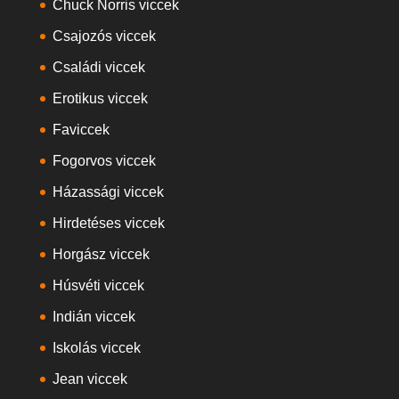
Chuck Norris viccek
Csajozós viccek
Családi viccek
Erotikus viccek
Faviccek
Fogorvos viccek
Házassági viccek
Hirdetéses viccek
Horgász viccek
Húsvéti viccek
Indián viccek
Iskolás viccek
Jean viccek