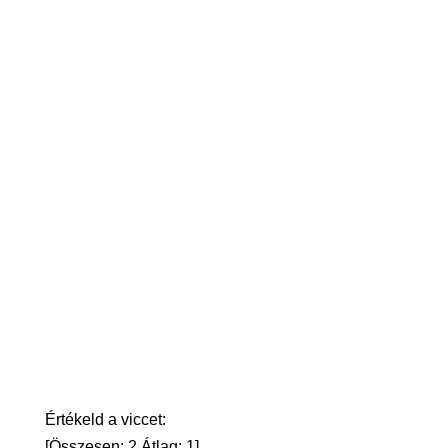
Értékeld a viccet:
[Összesen:
2
Átlag:
1
]