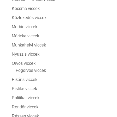
Kocsma viccek
Közlekedés viccek
Morbid viccek
Móricka viccek
Munkahelyi viccek
Nyuszis viccek
Orvos viccek
Fogorvos viccek
Pikáns viccek
Pistike viccek
Politikai viccek
Rendőr viccek
Részeg viccek